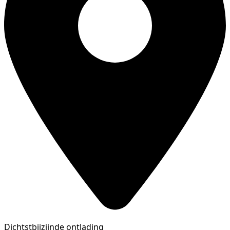
Dichtstbijzijnde ontlading