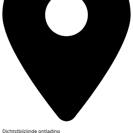
Dichtstbijzijnde ontlading