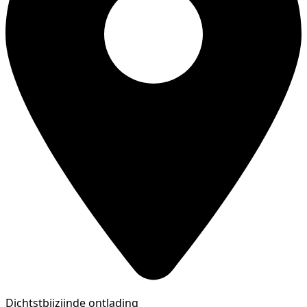
Dichtstbijzijnde ontlading