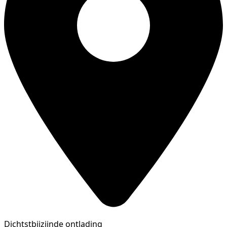
Dichtstbijzijnde ontlading