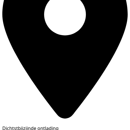
Dichtstbijzijnde ontlading