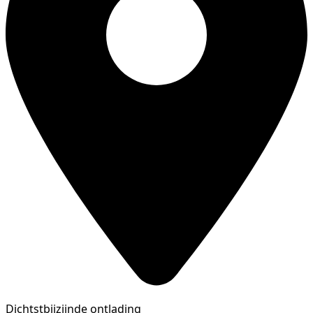
Dichtstbijzijnde ontlading