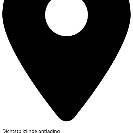
Dichtstbijzijnde ontlading