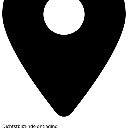
Dichtstbijzijnde ontlading