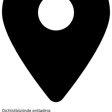
Dichtstbijzijnde ontlading