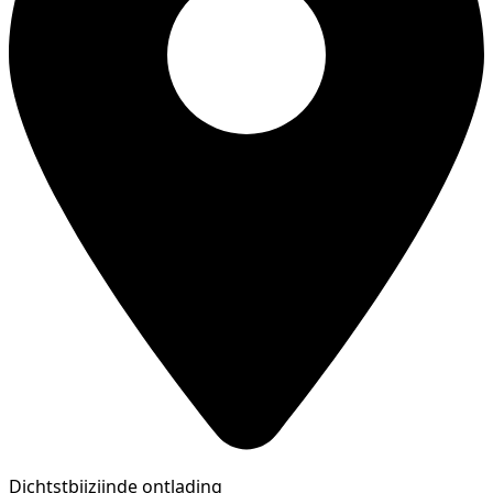
Dichtstbijzijnde ontlading