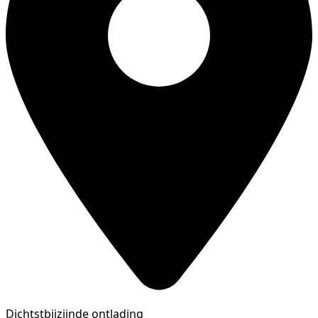
Dichtstbijzijnde ontlading