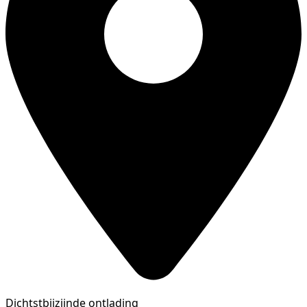
Dichtstbijzijnde ontlading