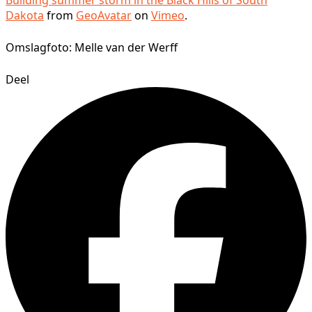
Dakota
from
GeoAvatar
on
Vimeo
.
Omslagfoto: Melle van der Werff
Deel