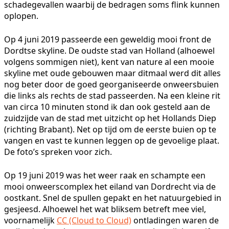
schadegevallen waarbij de bedragen soms flink kunnen
oplopen.
Op 4 juni 2019 passeerde een geweldig mooi front de
Dordtse skyline. De oudste stad van Holland (alhoewel
volgens sommigen niet), kent van nature al een mooie
skyline met oude gebouwen maar ditmaal werd dit alles
nog beter door de goed georganiseerde onweersbuien
die links als rechts de stad passeerden. Na een kleine rit
van circa 10 minuten stond ik dan ook gesteld aan de
zuidzijde van de stad met uitzicht op het Hollands Diep
(richting Brabant). Net op tijd om de eerste buien op te
vangen en vast te kunnen leggen op de gevoelige plaat.
De foto’s spreken voor zich.
Op 19 juni 2019 was het weer raak en schampte een
mooi onweerscomplex het eiland van Dordrecht via de
oostkant. Snel de spullen gepakt en het natuurgebied in
gesjeesd. Alhoewel het wat bliksem betreft mee viel,
voornamelijk
CC (Cloud to Cloud)
ontladingen waren de