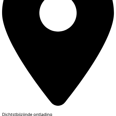
Dichtstbijzijnde ontlading