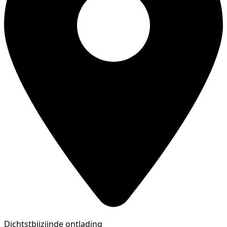
Dichtstbijzijnde ontlading