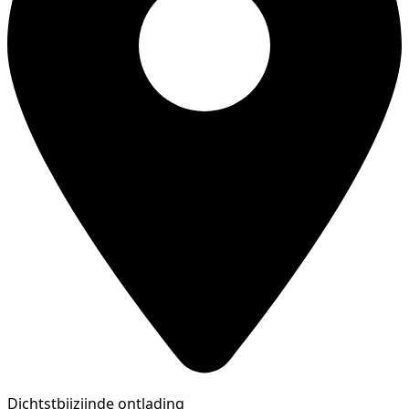
Dichtstbijzijnde ontlading