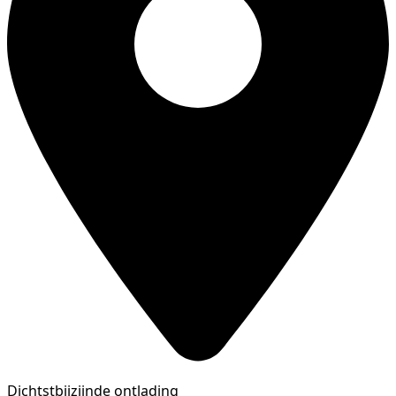
Dichtstbijzijnde ontlading