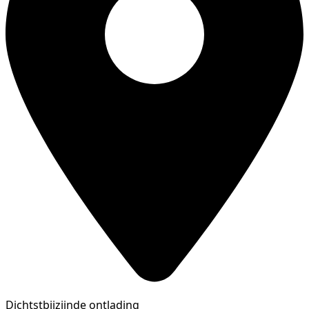
Dichtstbijzijnde ontlading