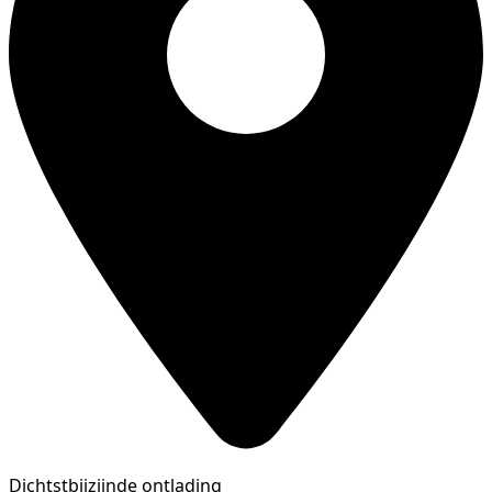
Dichtstbijzijnde ontlading