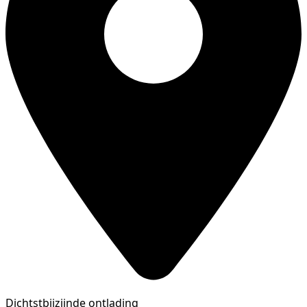
Dichtstbijzijnde ontlading