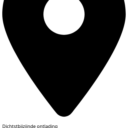
Dichtstbijzijnde ontlading