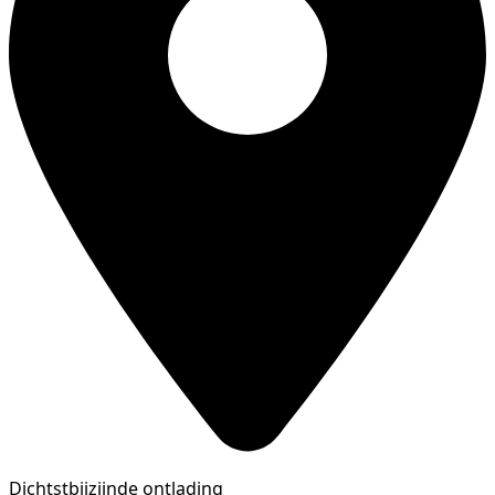
Dichtstbijzijnde ontlading