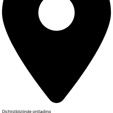
Dichtstbijzijnde ontlading