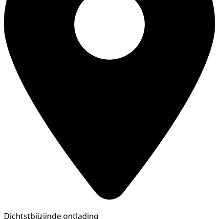
Dichtstbijzijnde ontlading