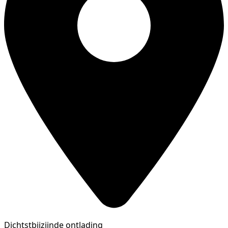
Dichtstbijzijnde ontlading