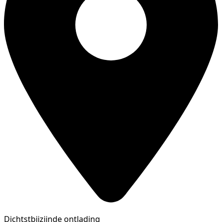
Dichtstbijzijnde ontlading