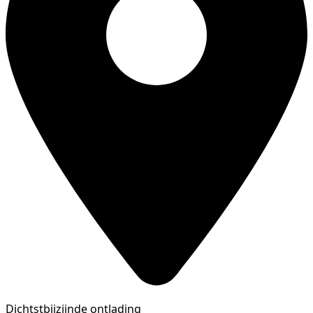
Dichtstbijzijnde ontlading