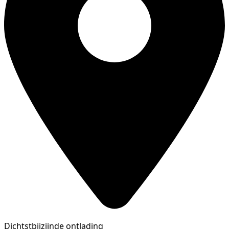
Dichtstbijzijnde ontlading