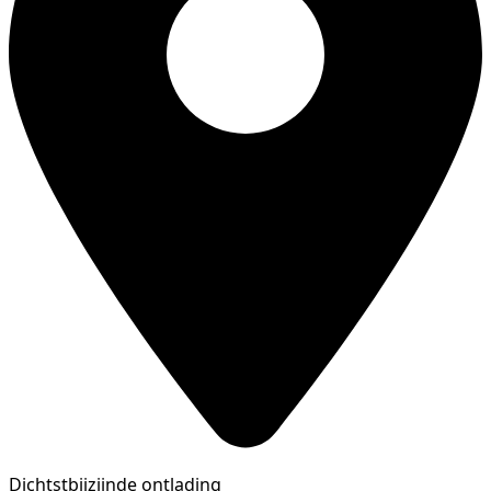
Dichtstbijzijnde ontlading