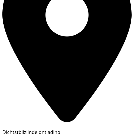
Dichtstbijzijnde ontlading