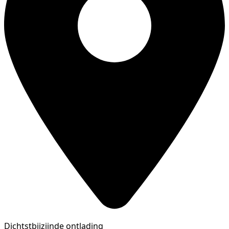
Dichtstbijzijnde ontlading