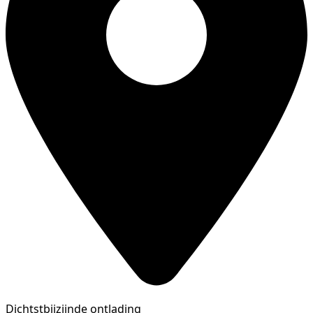
Dichtstbijzijnde ontlading