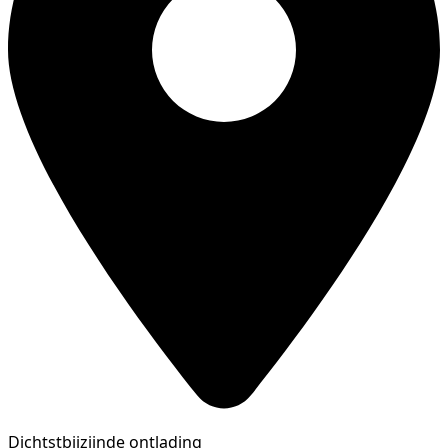
Dichtstbijzijnde ontlading