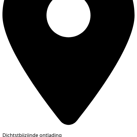
Dichtstbijzijnde ontlading