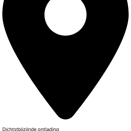
Dichtstbijzijnde ontlading