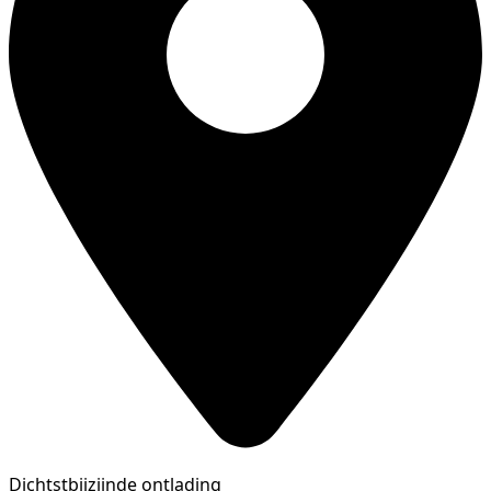
Dichtstbijzijnde ontlading