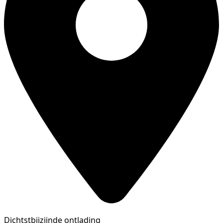
Dichtstbijzijnde ontlading