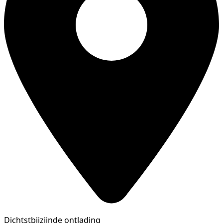
Dichtstbijzijnde ontlading