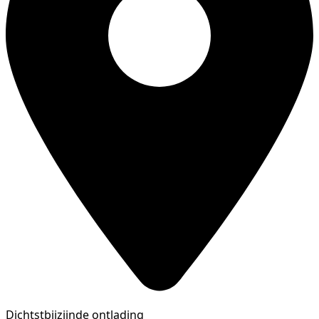
Dichtstbijzijnde ontlading