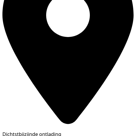
Dichtstbijzijnde ontlading