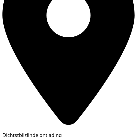
Dichtstbijzijnde ontlading