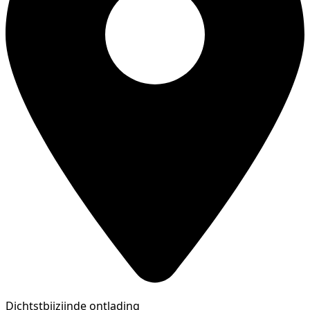
Dichtstbijzijnde ontlading