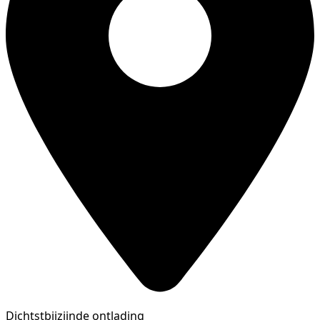
Dichtstbijzijnde ontlading