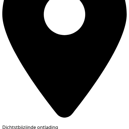
Dichtstbijzijnde ontlading