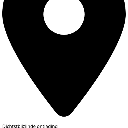
Dichtstbijzijnde ontlading