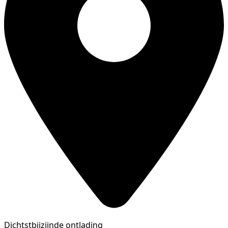
Dichtstbijzijnde ontlading