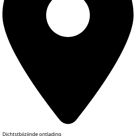
Dichtstbijzijnde ontlading