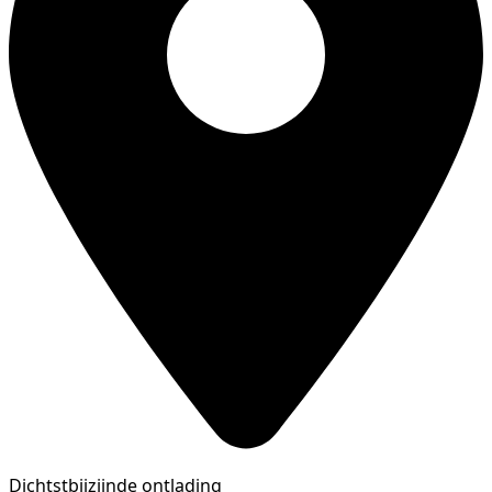
Dichtstbijzijnde ontlading