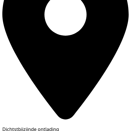
Dichtstbijzijnde ontlading